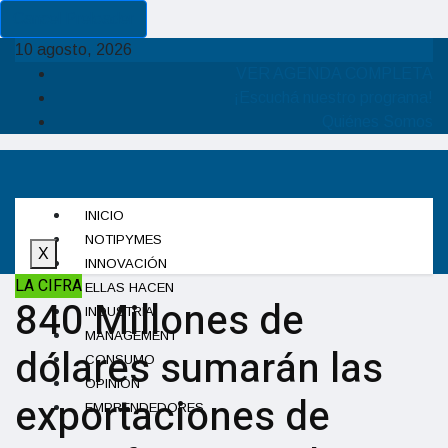
Cancel Preloader
10 agosto, 2026
VER AGENDA COMPLETA
¡Escuchá nuestro programa!
Quiénes Somos
INICIO
NOTIPYMES
X
INNOVACIÓN
LA CIFRA
ELLAS HACEN
840 Millones de
INDUSTRIA
MANAGEMENT
dólares sumarán las
CONSUMO
OPINIÓN
exportaciones de
EMPRENDEDORES