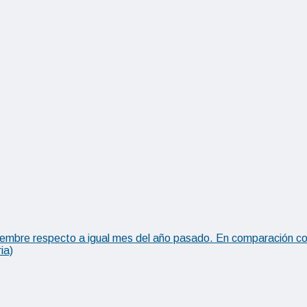
tiembre respecto a igual mes del año pasado. En comparación c
ia)