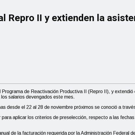
 al Repro II y extienden la asist
n al Programa de Reactivación Productiva II (Repro II), y extend
a los salarios devengados este mes.
mas desde el 22 al 28 de noviembre próximos se conoció a través 
r para aplicar los criterios de preselección, respecto a las fec
ranual de la facturación requerida por la Administración Federal