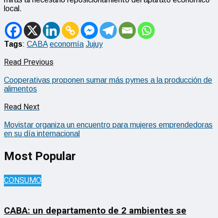
local.
Tags
:
CABA
economía
Jujuy
Read Previous
Cooperativas proponen sumar más pymes a la producción de
alimentos
Read Next
Movistar organiza un encuentro para mujeres emprendedoras
en su día internacional
Most Popular
CONSUMO
CABA: un departamento de 2 ambientes se