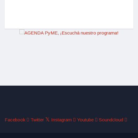
La Inn
actual
Facebook
Twitter
Instagram
Youtube
Soundcloud