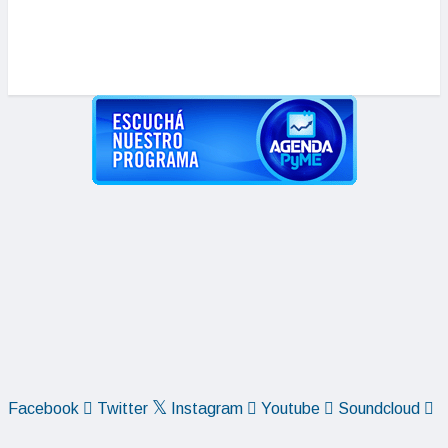
La In
actua
Facebook
Twitter
Instagram
Youtube
Soundcloud