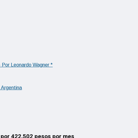
l – Por Leonardo Wagner *
 Argentina
 por 422.502 pesos por mes