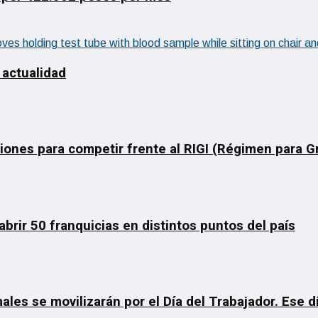
 actualidad
ciones para competir frente al RIGI (Régimen para 
rir 50 franquicias en distintos puntos del país
ales se movilizarán por el Día del Trabajador. Ese 