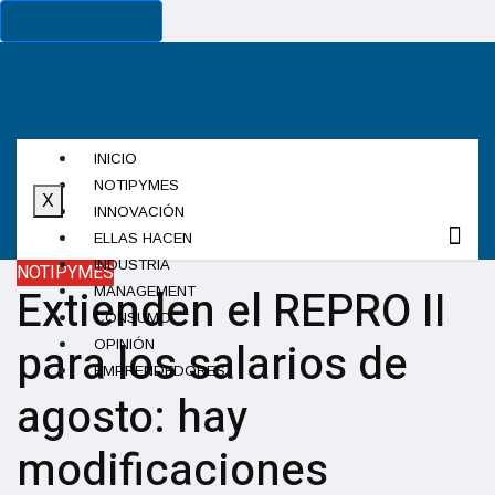
Cancel Preloader
INICIO
NOTIPYMES
X
INNOVACIÓN
ELLAS HACEN
INDUSTRIA
NOTIPYMES
Extienden el REPRO II
MANAGEMENT
CONSUMO
para los salarios de
OPINIÓN
EMPRENDEDORES
agosto: hay
modificaciones