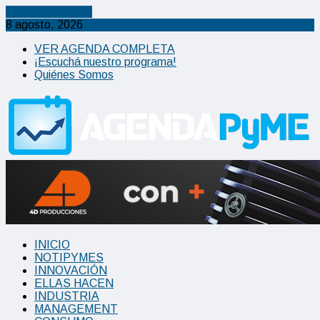
Cancel Preloader
8 agosto, 2026
VER AGENDA COMPLETA
¡Escuchá nuestro programa!
Quiénes Somos
INICIO
NOTIPYMES
INNOVACIÓN
ELLAS HACEN
INDUSTRIA
MANAGEMENT