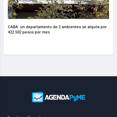
CABA: un departamento de 2 ambientes se alquila por
La I
.
422.502 pesos por mes
actu