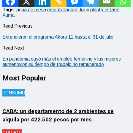
Tags
:
agua de mesa
embotelladora
Jujuy
planta estatal
Xuma
Read Previous
Extendieron el programa Ahora 12 hasta el 31 de julio
Read Next
En pandemia cayó más el empleo femenino y las mujeres
aumentaron su tiempo de trabajo no remunerado
Most Popular
CONSUMO
CABA: un departamento de 2 ambientes se
alquila por 422.502 pesos por mes