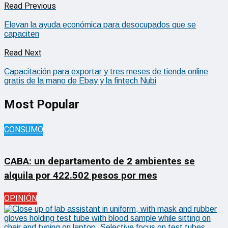
Read Previous
Elevan la ayuda económica para desocupados que se
capaciten
Read Next
Capacitación para exportar y tres meses de tienda online
gratis de la mano de Ebay y la fintech Nubi
Most Popular
CONSUMO
CABA: un departamento de 2 ambientes se
alquila por 422.502 pesos por mes
OPINIÓN