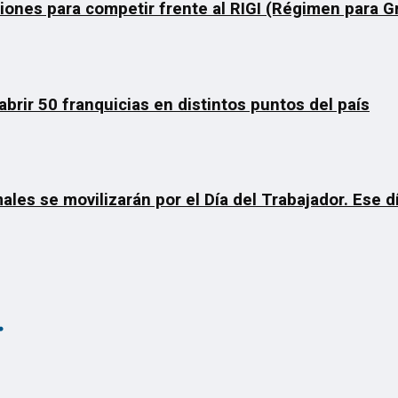
ciones para competir frente al RIGI (Régimen para 
rir 50 franquicias en distintos puntos del país
ales se movilizarán por el Día del Trabajador. Ese 