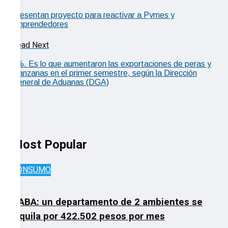
Presentan proyecto para reactivar a Pymes y
emprendedores
Read Next
7%. Es lo que aumentaron las exportaciones de peras y
manzanas en el primer semestre, según la Dirección
General de Aduanas (DGA)
Most Popular
CONSUMO
OP
CABA: un departamento de 2 ambientes se
alquila por 422.502 pesos por mes