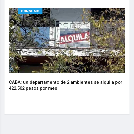
CONSUMO
CABA: un departamento de 2 ambientes se alquila por
La I
.
422.502 pesos por mes
actu