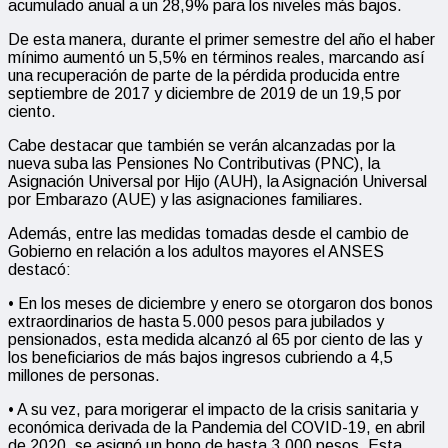
acumulado anual a un 28,9% para los niveles más bajos.
De esta manera, durante el primer semestre del año el haber
mínimo aumentó un 5,5% en términos reales, marcando así
una recuperación de parte de la pérdida producida entre
septiembre de 2017 y diciembre de 2019 de un 19,5 por
ciento.
Cabe destacar que también se verán alcanzadas por la
nueva suba las Pensiones No Contributivas (PNC), la
Asignación Universal por Hijo (AUH), la Asignación Universal
por Embarazo (AUE) y las asignaciones familiares.
Además, entre las medidas tomadas desde el cambio de
Gobierno en relación a los adultos mayores el ANSES
destacó:
• En los meses de diciembre y enero se otorgaron dos bonos
extraordinarios de hasta 5.000 pesos para jubilados y
pensionados, esta medida alcanzó al 65 por ciento de las y
los beneficiarios de más bajos ingresos cubriendo a 4,5
millones de personas.
• A su vez, para morigerar el impacto de la crisis sanitaria y
económica derivada de la Pandemia del COVID-19, en abril
de 2020, se asignó un bono de hasta 3.000 pesos. Esta