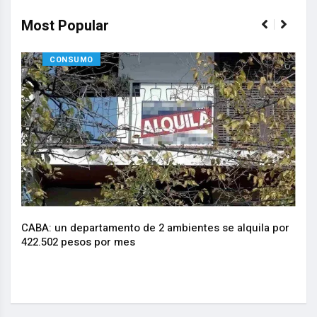
Most Popular
CONSUMO
CABA: un departamento de 2 ambientes se alquila por
La I
.
422.502 pesos por mes
actu