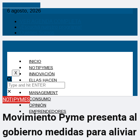
Cancel Preloader
6 agosto, 2026
VER AGENDA COMPLETA
¡Escuchá nuestro programa!
Quiénes Somos
INICIO
NOTIPYMES
X
INNOVACIÓN
ELLAS HACEN
INDUSTRIA
✕
MANAGEMENT
NOTIPYMES
CONSUMO
OPINIÓN
EMPRENDEDORES
Movimiento Pyme presenta al
gobierno medidas para aliviar