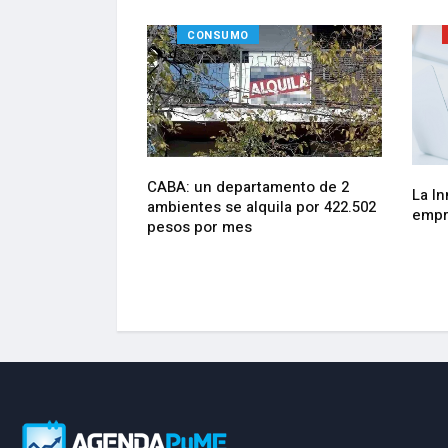
RES SOCIALES
CONSUMO
recicladores y
CABA: un departamento de 2
La In
ormales se
ambientes se alquila por 422.502
empre
l Día del
pesos por mes
día comienza el
acional de
banos