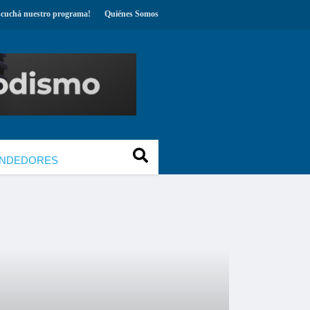
scuchá nuestro programa!
Quiénes Somos
NDEDORES