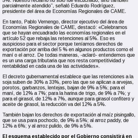
5%. Nuestro reclamo no solo fue escuchado, sino también
parcialmente atendido”, señaló Eduardo Rodríguez,
presidente del área de Economías Regionales de CAME.
En tanto, Pablo Vernengo, director ejecutivo del área de
Economías Regionales de CAME, destacó: «Celebramos
que se hayan encuadrado las economías regionales en el
artículo 52 que rebaja las retenciones al 5%. Eso es
auspicioso para el sector porque teníamos derechos de
exportación por arriba del 5 % en algunos productos como el
maní o el arroz. De todas maneras, -aclaró- entendemos que
es un una carga tributaria que nos resta competitividad y
rentabilidad en cada una de las actividades».
El decreto gubernamental establece que las retenciones a la
soja suben de 30% a 33%, pero las que se aplican a arvejas,
porotos, garbanzos, lentejas, bajan de 9% a 5%; para el
maní, de 12% a 7%; para la harina de trigo, de 9% a 7%; y
para el girasol, de 12% a 7%, aunque para girasol confitero y
aceite de girasol, la reducción va del 12% a 5%.
También bajan los derechos de exportación al maíz pisingallo,
que se usa para pochoclo, de 9% a 5%; al arroz paddy, de
12% a 6%; y al arroz pulido, de 9% a 5%.
El esquema establecido por el Gobierno consistirá en