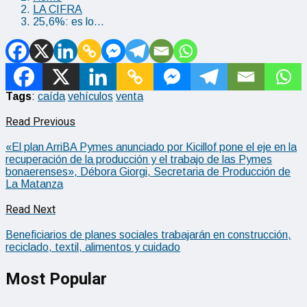
LA CIFRA
25,6%: es lo…
Tags
:
caída
vehículos
venta
Read Previous
«El plan ArriBA Pymes anunciado por Kicillof pone el eje en la
recuperación de la producción y el trabajo de las Pymes
bonaerenses», Débora Giorgi, Secretaria de Producción de
La Matanza
Read Next
Beneficiarios de planes sociales trabajarán en construcción,
reciclado, textil, alimentos y cuidado
Most Popular