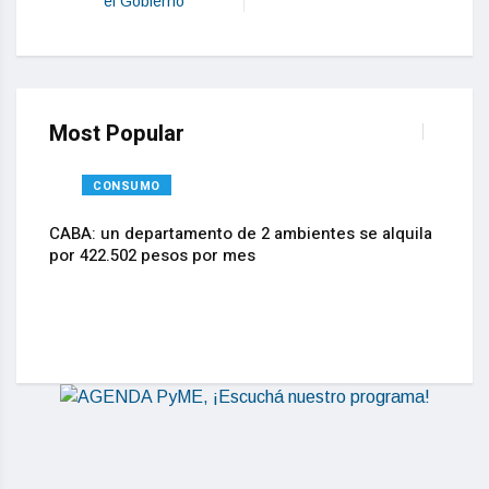
el Gobierno”
Most Popular
CONSUMO
CABA: un departamento de 2 ambientes se alquila
por 422.502 pesos por mes
La Inn
actual