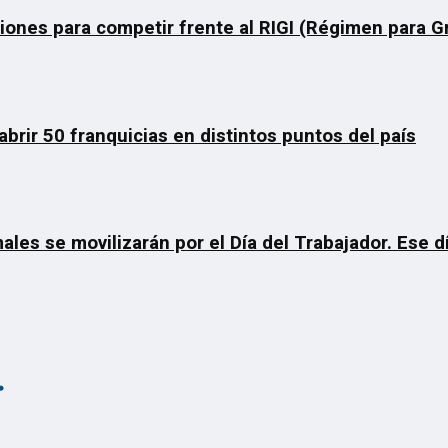
ciones para competir frente al RIGI (Régimen para 
rir 50 franquicias en distintos puntos del país
ales se movilizarán por el Día del Trabajador. Ese 