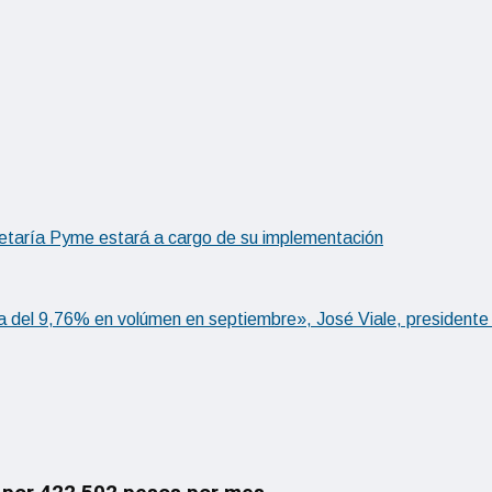
etaría Pyme estará a cargo de su implementación
a del 9,76% en volúmen en septiembre», José Viale, president