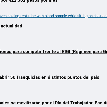
 por 422.502 pesos por mes
 actualidad
ciones para competir frente al RIGI (Régimen para 
rir 50 franquicias en distintos puntos del país
ales se movilizarán por el Día del Trabajador. Ese 