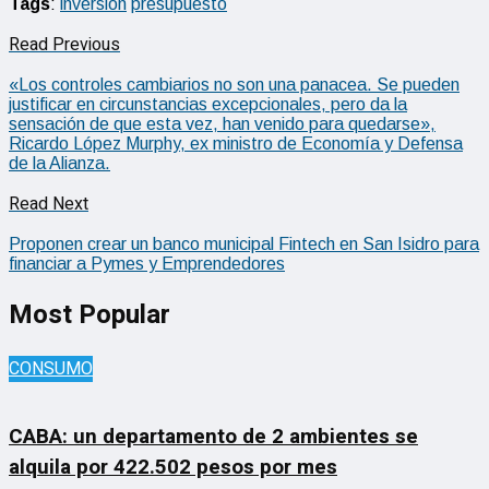
Tags
:
inversión
presupuesto
Read Previous
«Los controles cambiarios no son una panacea. Se pueden
justificar en circunstancias excepcionales, pero da la
sensación de que esta vez, han venido para quedarse»,
Ricardo López Murphy, ex ministro de Economía y Defensa
de la Alianza.
Read Next
Proponen crear un banco municipal Fintech en San Isidro para
financiar a Pymes y Emprendedores
Most Popular
CONSUMO
CABA: un departamento de 2 ambientes se
alquila por 422.502 pesos por mes