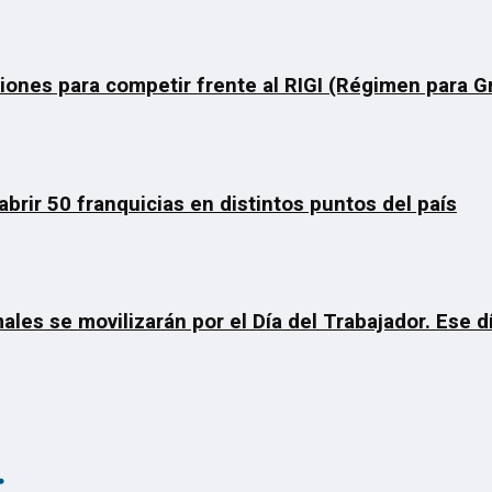
ciones para competir frente al RIGI (Régimen para 
rir 50 franquicias en distintos puntos del país
ales se movilizarán por el Día del Trabajador. Ese 