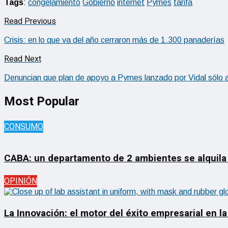
Tags
:
congelamiento
Gobierno
internet
Pymes
tarifa
Read Previous
Crisis: en lo que va del año cerraron más de 1.300 panaderías
Read Next
Denuncian que plan de apoyo a Pymes lanzado por Vidal sólo 
Most Popular
CONSUMO
CABA: un departamento de 2 ambientes se alquila
OPINIÓN
La Innovación: el motor del éxito empresarial en la