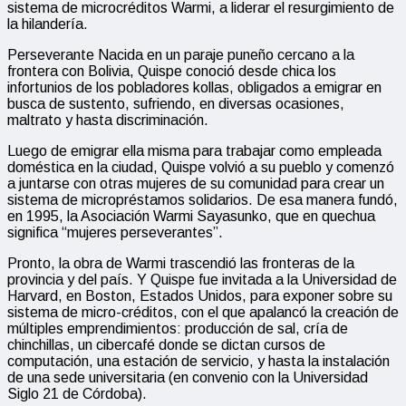
sistema de microcréditos Warmi, a liderar el resurgimiento de
la hilandería.
Perseverante Nacida en un paraje puneño cercano a la
frontera con Bolivia, Quispe conoció desde chica los
infortunios de los pobladores kollas, obligados a emigrar en
busca de sustento, sufriendo, en diversas ocasiones,
maltrato y hasta discriminación.
Luego de emigrar ella misma para trabajar como empleada
doméstica en la ciudad, Quispe volvió a su pueblo y comenzó
a juntarse con otras mujeres de su comunidad para crear un
sistema de micropréstamos solidarios. De esa manera fundó,
en 1995, la Asociación Warmi Sayasunko, que en quechua
significa “mujeres perseverantes”.
Pronto, la obra de Warmi trascendió las fronteras de la
provincia y del país. Y Quispe fue invitada a la Universidad de
Harvard, en Boston, Estados Unidos, para exponer sobre su
sistema de micro-créditos, con el que apalancó la creación de
múltiples emprendimientos: producción de sal, cría de
chinchillas, un cibercafé donde se dictan cursos de
computación, una estación de servicio, y hasta la instalación
de una sede universitaria (en convenio con la Universidad
Siglo 21 de Córdoba).