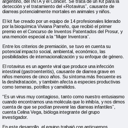
argentino, del INTA y el Conicet. Se trata de un Kit para la
detección y el tratamiento del «Rotavirus”, causante de
diarreas potencialmente mortales en animales y niños.
El kit fue creado por un equipo de 14 profesionales liderado
por la bioquímica Viviana Parreño, que recibió el primer
premio en el Concurso de Inventos Patentados del Prosur, y
una mención especial a la “Mujer Inventora”.
Entre los criterios de premiación, se tuvo en cuenta su
potencial impacto social, ambiental, económico, las
posibilidades de internacionalización y su enfoque de género.
El rotavirus es un agente viral que produce una infección
intestinal (gastroenteritis), causante de diarrea grave en
niños menores de cinco años. Su síntoma más frecuente es
la deshidratación, y también afecta a especies productivas
como terneras, potrillos y camélidos.
“Es un virus muy contagioso, tanto como nuestro entusiasmo
cuando encontramos una molécula que lo inhibía, y nos dimos
cuenta de que se podían prevenir las diarreas infantiles”,
cuenta Celina Vega, bióloga integrante del grupo
investigador.
En este desarrollo, el equipo trabajó con anticuerpos