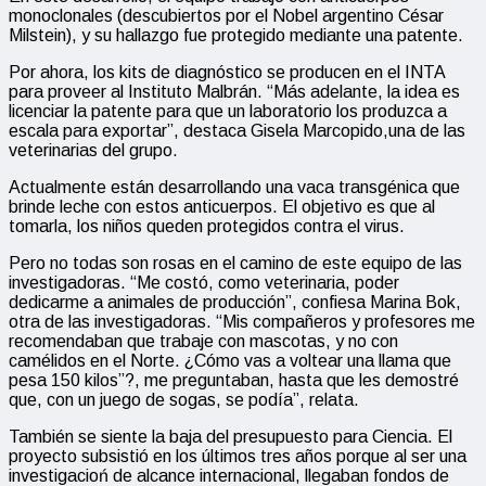
monoclonales (descubiertos por el Nobel argentino César
Milstein), y su hallazgo fue protegido mediante una patente.
Por ahora, los kits de diagnóstico se producen en el INTA
para proveer al Instituto Malbrán. “Más adelante, la idea es
licenciar la patente para que un laboratorio los produzca a
escala para exportar”, destaca Gisela Marcopido,una de las
veterinarias del grupo.
Actualmente están desarrollando una vaca transgénica que
brinde leche con estos anticuerpos. El objetivo es que al
tomarla, los niños queden protegidos contra el virus.
Pero no todas son rosas en el camino de este equipo de las
investigadoras. “Me costó, como veterinaria, poder
dedicarme a animales de producción”, confiesa Marina Bok,
otra de las investigadoras. “Mis compañeros y profesores me
recomendaban que trabaje con mascotas, y no con
camélidos en el Norte. ¿Cómo vas a voltear una llama que
pesa 150 kilos”?, me preguntaban, hasta que les demostré
que, con un juego de sogas, se podía”, relata.
También se siente la baja del presupuesto para Ciencia. El
proyecto subsistió en los últimos tres años porque al ser una
investigacioń de alcance internacional, llegaban fondos de