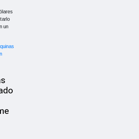
ólares
tarlo
n un
as
cado
yme