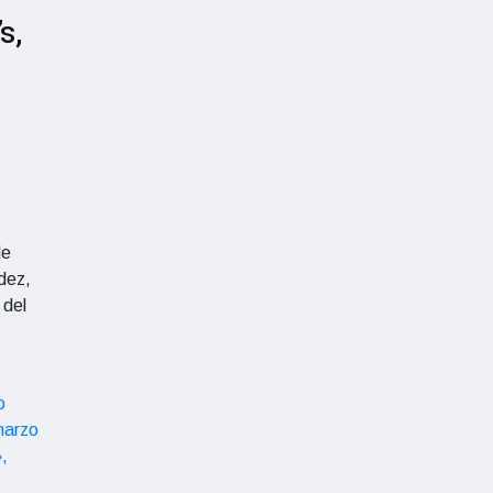
s,
de
dez,
 del