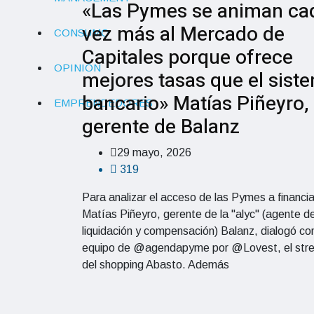
«Las Pymes se animan ca
vez más al Mercado de
CONSUMO
Capitales porque ofrece
OPINIÓN
mejores tasas que el sist
bancario» Matías Piñeyro,
EMPRENDEDORES
gerente de Balanz
29 mayo, 2026
319
Para analizar el acceso de las Pymes a financi
Matías Piñeyro, gerente de la "alyc" (agente d
liquidación y compensación) Balanz, dialogó con
equipo de @agendapyme por @Lovest, el str
del shopping Abasto. Además