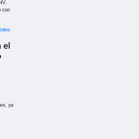
NV,
o con
 el
ó
mes, ya