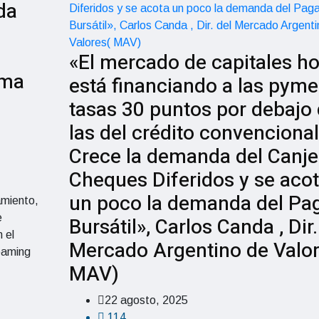
da
«El mercado de capitales h
ema
está financiando a las pyme
tasas 30 puntos por debajo
las del crédito convencional
Crece la demanda del Canje
Cheques Diferidos y se aco
un poco la demanda del Pa
amiento,
e
Bursátil», Carlos Canda , Dir.
 el
Mercado Argentino de Valor
eaming
MAV)
22 agosto, 2025
114