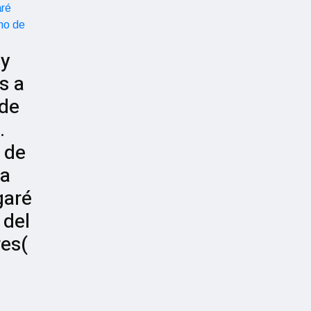
oy
s a
 de
.
 de
ta
garé
 del
es(