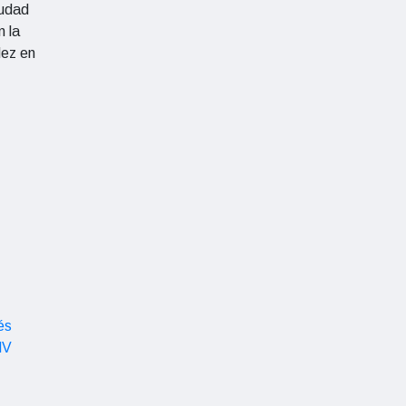
iudad
 la
dez en