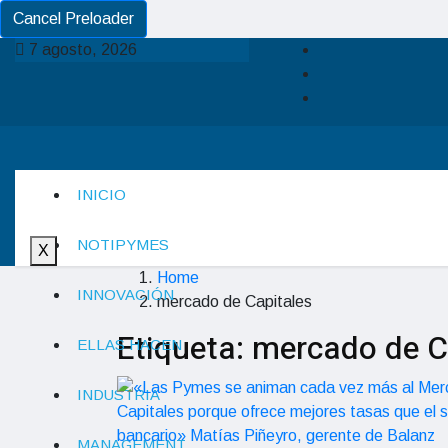
Cancel Preloader
7 agosto, 2026
INICIO
NOTIPYMES
X
Home
INNOVACIÓN
mercado de Capitales
Etiqueta:
mercado de C
ELLAS HACEN
INDUSTRIA
MANAGEMENT