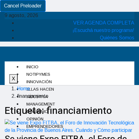
Cancel Preloader
9 agosto, 2026
VER AGENDA COMPLETA
¡Escuchá nuestro programa!
Quiénes Somos
INICIO
NOTIPYMES
X
INNOVACIÓN
Home
ELLAS HACEN
financiamiento
INDUSTRIA
MANAGEMENT
Etiqueta:
financiamiento
CONSUMO
OPINIÓN
EMPRENDEDORES