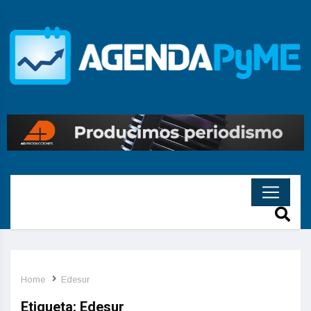
Home
Edesur
Etiqueta:
Edesur