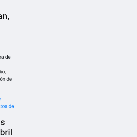
an,
na de
io,
ión de
os
bril