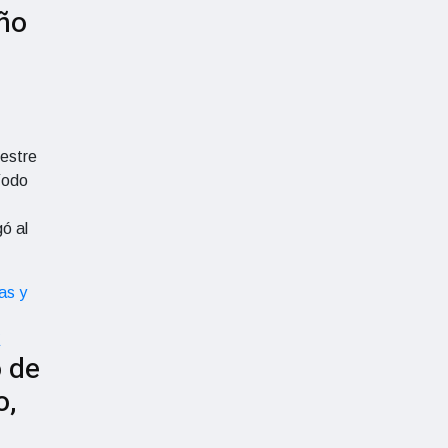
año
mestre
íodo
ó al
 de
o,