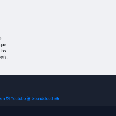
e
 que
 los
país.
ram
Youtube
Soundcloud