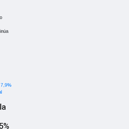
mo
inúa
la
,5%