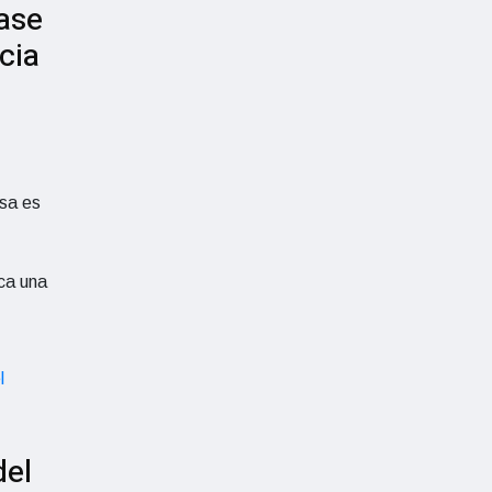
ase
cia
sa es
ca una
del