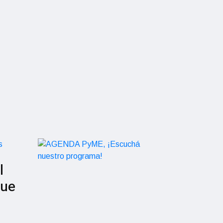
l
que