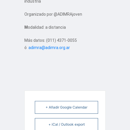
industria
O
rganizado por @ADIMRAjoven
M
odalidad: a distancia
Má
s datos: (011) 4371-0055
ó
adimra@adimra.org.ar
+ Añadir Google Calendar
+ iCal / Outlook export