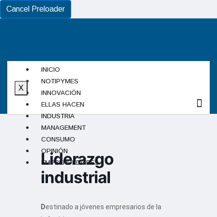
Cancel Preloader
INICIO
NOTIPYMES
X
INNOVACIÓN
ELLAS HACEN
INDUSTRIA
MANAGEMENT
CONSUMO
OPINIÓN
Liderazgo
EMPRENDEDORES
industrial
D
estinado a jóvenes empresarios de la