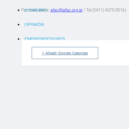
CONSUMO
Por mas datos:
afac@afac.org.ar
/ Tel (5411) 4375-0516)
OPINIÓN
EMPRENDEDORES
+ Añadir Google Calendar