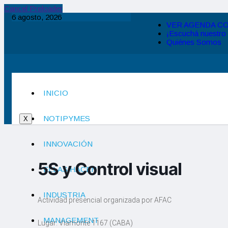
Cancel Preloader
6 agosto, 2026
VER AGENDA C
¡Escuchá nuestro
Quiénes Somos
INICIO
NOTIPYMES
X
INNOVACIÓN
5S y Control visual
ELLAS HACEN
INDUSTRIA
Actividad presencial organizada por AFAC
MANAGEMENT
Lugar: Viamonte 1167 (CABA)