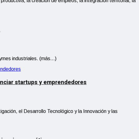
oductiva, la creación de empleos, la integración territorial, la
s
pymes industriales. (más…)
enciar startups y emprendedores
igación, el Desarrollo Tecnológico y la Innovación y las