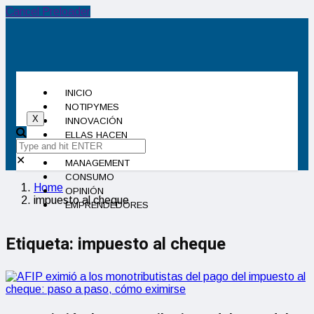
Cancel Preloader
INICIO
NOTIPYMES
X
INNOVACIÓN
ELLAS HACEN
INDUSTRIA
✕
MANAGEMENT
CONSUMO
Home
OPINIÓN
impuesto al cheque
EMPRENDEDORES
Etiqueta:
impuesto al cheque