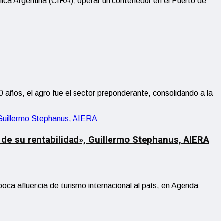
ica Argentina (CIRA), operar un contenedor en el Puerto de
años, el agro fue el sector preponderante, consolidando a la
 de su rentabilidad», Guillermo Stephanus, AIERA
poca afluencia de turismo internacional al país, en Agenda