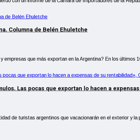
erdo con un informe de la Cámara de Importadores de la Repúbl
na. Columna de Belén Ehuletche
 empresas que más exportan en la Argentina? En los últimos 10 
ímulos. Las pocas que exportan lo hacen a expensas
dad de turistas argentinos que vacacionarán en el exterior y la 