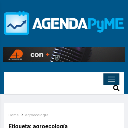
Home
agroecología
Etiqueta:
agroecología