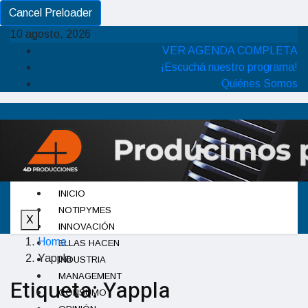
Cancel Preloader
10 agosto, 2026
VER AGENDA COMPLETA
¡Escuchá nuestro programa!
Quiénes Somos
INICIO
NOTIPYMES
X
INNOVACIÓN
Home
ELLAS HACEN
Yappla
INDUSTRIA
MANAGEMENT
Etiqueta:
Yappla
CONSUMO