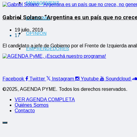
MANAGEMENT
Gabriel Solano: “Argentina es un país que no crec
CONSUMO
19 julio, 2019
OPINIÓN
17
El candidato a jefe de Gobierno por el Frente de Izquierda ana
EMPRENDEDORES
Facebook
Twitter
Instagram
Youtube
Soundcloud
©2025, AGENDA PYME. Todos los derechos reservados.
VER AGENDA COMPLETA
Quiénes Somos
Contacto