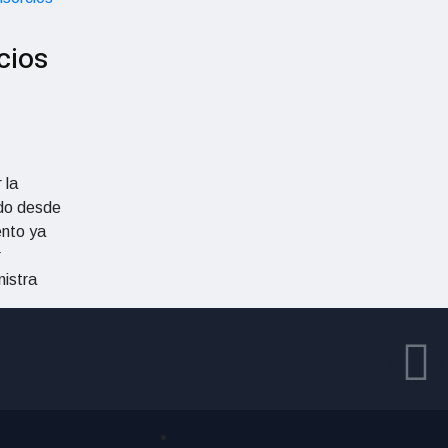
cios
 la
ndo desde
ento ya
r
nistra