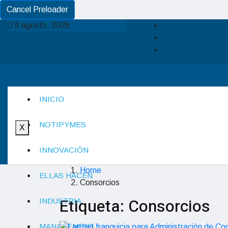
Cancel Preloader
9 agosto, 2026
INICIO
NOTIPYMES
X
INNOVACIÓN
Home
ELLAS HACEN
Consorcios
Etiqueta:
Consorcios
INDUSTRIA
MANAGEMENT