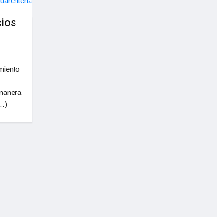
cios
miento
 manera
s…)