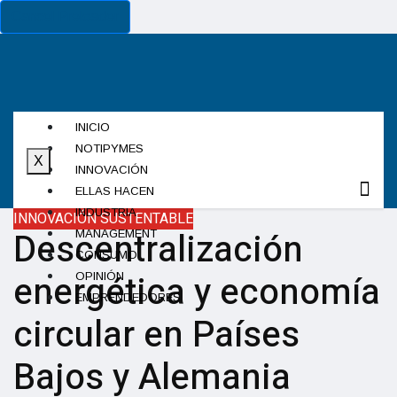
Cancel Preloader
INICIO
NOTIPYMES
X
INNOVACIÓN
ELLAS HACEN
INDUSTRIA
INNOVACIÓN SUSTENTABLE
Descentralización
MANAGEMENT
CONSUMO
energética y economía
OPINIÓN
EMPRENDEDORES
circular en Países
Bajos y Alemania