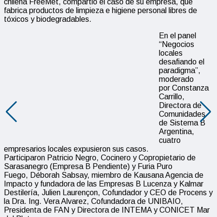
chilena FreeMet, compartió el caso de su empresa, que
fabrica productos de limpieza e higiene personal libres de
tóxicos y biodegradables.
En el panel
“Negocios
locales
desafiando el
paradigma”,
moderado
por Constanza
Carrillo,
Directora de
Comunidades
de Sistema B
Argentina,
cuatro
empresarios locales expusieron sus casos.
Participaron Patricio Negro, Cocinero y Copropietario de
Sarasanegro (Empresa B Pendiente) y Furia Puro
Fuego, Déborah Sabsay, miembro de Kausana Agencia de
Impacto y fundadora de las Empresas B Lucenza y Kalmar
Destilería, Julien Laurençon, Cofundador y CEO de Procens y
la Dra. Ing. Vera Alvarez, Cofundadora de UNIBAIO,
Presidenta de FAN y Directora de INTEMA y CONICET Mar