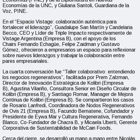
Economías de la UNC, y Giuliana Santoli, Guardiana de la
Voz, PINE.
En el “Espacio Vistage: colaboración auténtica para
fortalecer el liderazgo”, Guadalupe San Martín y Candelaria
Becco, CEO y Líder de Triple Impacto respectivamente de
Vistage Argentina (Empresa B), con el apoyo de los
Chairs Fernando Echagüe, Felipe Zaidman y Gustavo
Gómez, ofrecieron a empresarios un espacio para reflexionar
sobre nuevos liderazgos y trabajar la colaboración entre
pares empresariales.
La cuarta conversación fue “Taller colaborativo: entendiendo
los negocios regenerativos”, facilitada por Prem Zalzman,
Director de Innovación Estratégica de Kolibri (Empresa
B), Agustina Vilariño, Consultora Senior en Diseño Circular de
Kolibri (Empresa B), y Santiago Romar, Manager de Mejora
Continua de Kolibri (Empresa B). Se compartieron los casos
de Rosario Lanfredi, Coordinadora de Nodos Regenerativos
de Ovis 21 (Empresa B), Facundo Bernatene, Cofundador y
Presidente de Eywa Mar y Cultura Regenerativa, Fernando
Blanco, Co-Fundador de Chacra B, y Micaela Uberti, Gerente
Corporativa de Sustentabilidad de McCain Foods.
Cerca del cierre, se desarrolló un mano a mano entre Nicolás