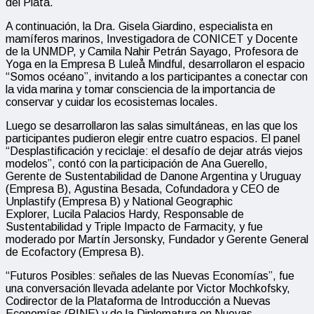
del Plata.
A continuación, la Dra. Gisela Giardino, especialista en
mamíferos marinos, Investigadora de CONICET y Docente
de la UNMDP, y Camila Nahir Petrán Sayago, Profesora de
Yoga en la Empresa B Luleå Mindful, desarrollaron el espacio
“Somos océano”, invitando a los participantes a conectar con
la vida marina y tomar consciencia de la importancia de
conservar y cuidar los ecosistemas locales.
Luego se desarrollaron las salas simultáneas, en las que los
participantes pudieron elegir entre cuatro espacios. El panel
“Desplastificación y reciclaje: el desafío de dejar atrás viejos
modelos”, contó con la participación de Ana Guerello,
Gerente de Sustentabilidad de Danone Argentina y Uruguay
(Empresa B), Agustina Besada, Cofundadora y CEO de
Unplastify (Empresa B) y National Geographic
Explorer, Lucila Palacios Hardy, Responsable de
Sustentabilidad y Triple Impacto de Farmacity, y fue
moderado por Martín Jersonsky, Fundador y Gerente General
de Ecofactory (Empresa B).
“Futuros Posibles: señales de las Nuevas Economías”, fue
una conversación llevada adelante por Victor Mochkofsky,
Codirector de la Plataforma de Introducción a Nuevas
Economías (PINE) y de la Diplomatura en Nuevas