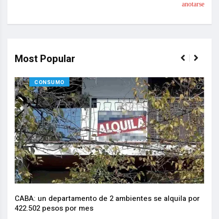
anotarse
Most Popular
CONSUMO
CABA: un departamento de 2 ambientes se alquila por
La I
.
422.502 pesos por mes
actu