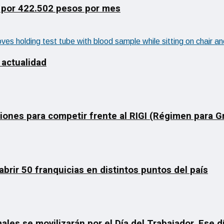
 por 422.502 pesos por mes
 actualidad
ciones para competir frente al RIGI (Régimen para 
rir 50 franquicias en distintos puntos del país
ales se movilizarán por el Día del Trabajador. Ese 