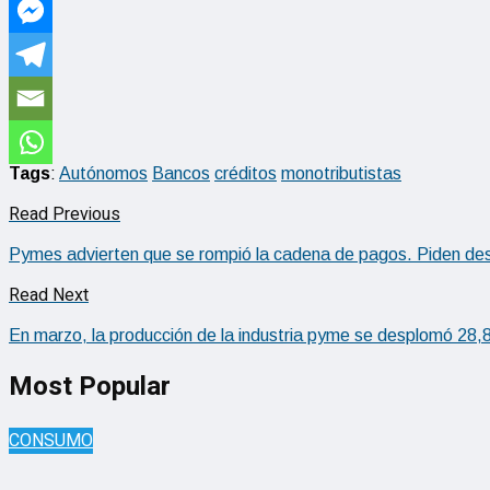
Tags
:
Autónomos
Bancos
créditos
monotributistas
Read Previous
Pymes advierten que se rompió la cadena de pagos. Piden descu
Read Next
En marzo, la producción de la industria pyme se desplomó 28
Most Popular
CONSUMO