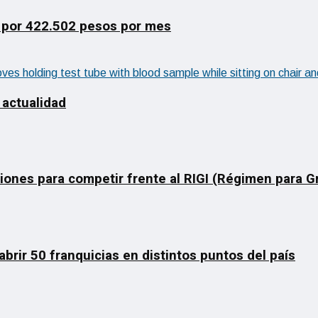
 por 422.502 pesos por mes
 actualidad
ciones para competir frente al RIGI (Régimen para 
rir 50 franquicias en distintos puntos del país