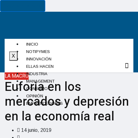
Cancel Preloader
INICIO
NOTIPYMES
X
INNOVACIÓN
ELLAS HACEN
INDUSTRIA
LA MACRO
Euforia en los
MANAGEMENT
CONSUMO
mercados y depresión
OPINIÓN
EMPRENDEDORES
en la economía real
14 junio, 2019